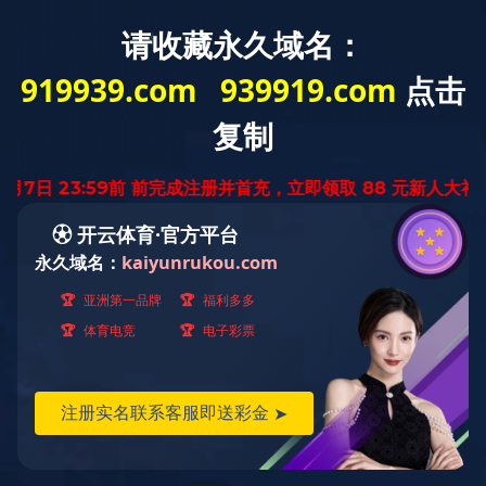
米兰官方端网站登录入口
0371-64617315
您现在所在的位置：
-
-
首页
案例与方案
稳定土拌和站案例
配置方案
混凝土搅拌站案例
稳定土拌和站案例
设备发货现场