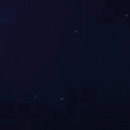
MHZS免基础混凝土搅拌站
您还有可能对以下案例感兴趣：
重庆德江300稳定土拌和站安装调
米兰milan（中国）
试成功
生产能力：300t/h
生产能力：600T/h
案例简介：8月中旬，重庆德江客户引进
案例简介：7月26日，郑州建新机械600