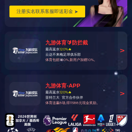
案例介绍：
四川达州一客户在我公司订购的600稳定土拌和站设备已经在现场投产作
业，高效的生产能力、稳定的设备性能、可靠的质量等确保了项目的顺利进
行，整套设备采用WBZ600拌合主机，骨料仓，皮带输送机，水泥仓，螺旋
输送机，成品料仓，控制室及全自动控制系统组成，整套设备都是我们严格
按照科学的配置方案以及客户对产量的要求配置的，我公司售后人员第一时
间到达客户现场指导安装调试，让整套设备顺利的投产作业。
案例相关设备：