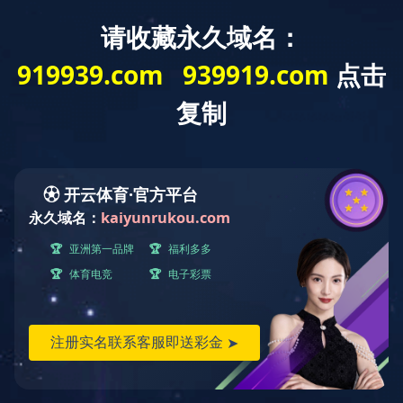
米兰官方端网站登录入口
0371-64617315
您现在所在的位置：
-
-
首页
案例与方案
设备发货现场
配置方案
混凝土搅拌站案例
稳定土拌和站案例
设备发货现场
郑州建新120混凝土搅拌站发往广东湛江
返回列表
（点击图片可放大观看）
近日，郑州建新机械车间下线了一套
120混凝土搅拌站
设备，经过
严格的质检后，已经成功装车等待发往广东湛江客户现场。
该设备是广东湛江一客户通过实地考察从我公司选择订购的，采
用JS2000强制式混凝土搅拌机、PLD3200混凝土配料机、控制系统、