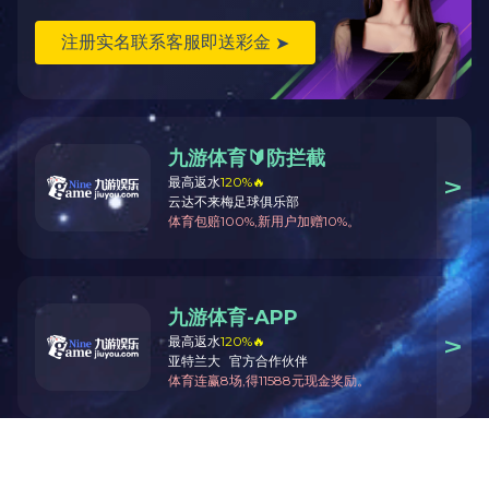
240混凝土搅拌站设备发货现场
1500立轴行星式搅拌机作为主机设
备发货现场
电话
微信
在线咨询
留言询价
湖北仙桃WBZ300稳定土拌合站设
郑州建新120混凝土搅拌站发往广
MK网官方站网页版
|
乐玩官方网站
|
必赢官方网站
|
南宫·NG28(China)官方网
备发货现场
东湛江
站
|
LEYU.COM
|
华体会平台
|
MK中国有限公司官网
|
华体会官方版网站登录